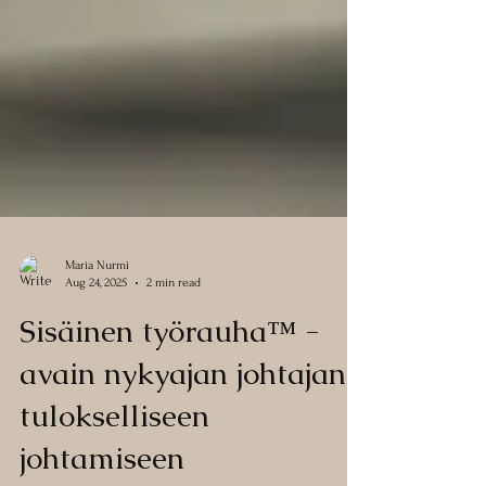
Maria Nurmi
Aug 24, 2025
2 min read
Sisäinen työrauha™ -
avain nykyajan johtajan
tulokselliseen