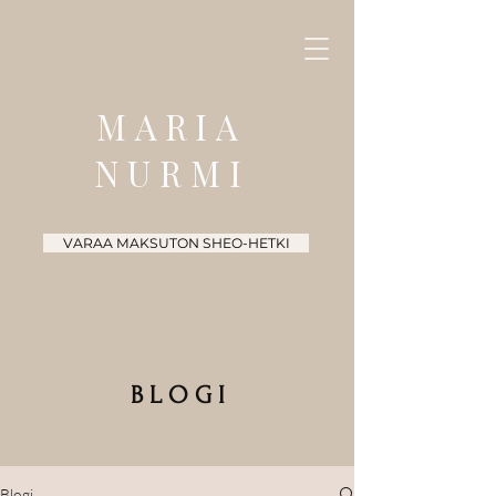
MARIA
NURMI
VARAA MAKSUTON SHEO-HETKI
B L O G I
Blogi