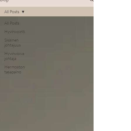
All Posts
All Posts
Hyvinvointi
Sisäinen
johtajuus
Hyvinvoiva
johtaja
Hermoston
tasapaino