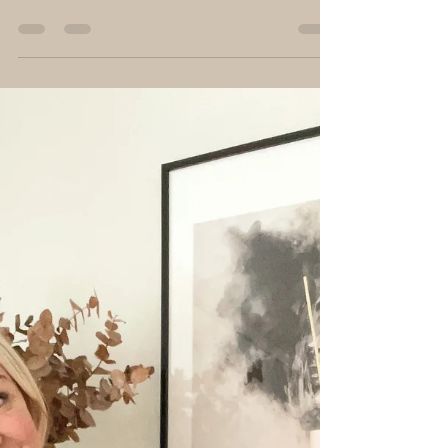
nimeltä kiire, eikö? Elämä tuntuu juoksevan ohi,
tehtäviä kertyy ja loppupeleissä voi olla, että...