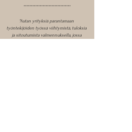
********************************
"Autan yrityksiä parantamaan 
työntekijöiden työssä viihtymistä, tuloksia 
ja sitoutumista valmennuksella, jossa 
työntekijöiden hyvinvointi ja 
henkilökohtainen että ammatillinen kasvu 
ovat keskiössä."
Lue lisää palveluistani yrityksille 
täältä.
Hyvinvointi
Sisäinen johtajuus