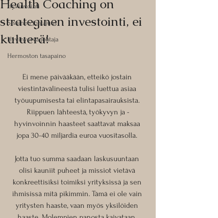
Health Coaching on
Hyvinvointi
strateginen investointi, ei
Sisäinen johtajuus
kuluerä!
Hyvinvoiva johtaja
Hermoston tasapaino
Ei mene päivääkään, etteikö jostain 
viestintävälineestä tulisi luettua asiaa 
työuupumisesta tai elintapasairauksista. 
Riippuen lähteestä, työkyvyn ja -
hyvinvoinnin haasteet saattavat maksaa 
jopa 30-40 miljardia euroa vuositasolla. 
Jotta tuo summa saadaan laskusuuntaan 
olisi kauniit puheet ja missiot vietävä 
konkreettisiksi toimiksi yrityksissä ja sen 
ihmisissä mitä pikimmin. Tämä ei ole vain 
yritysten haaste, vaan myös yksilöiden 
haaste. Molempien panosta kaivataan. 