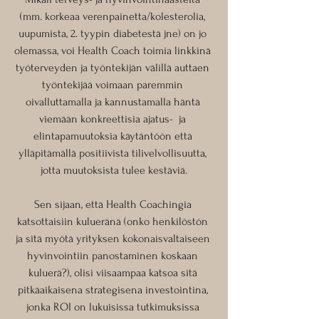
(mm. korkeaa verenpainetta/kolesterolia, 
uupumista, 2. tyypin diabetestä jne) on jo 
olemassa, voi Health Coach toimia linkkinä 
työterveyden ja työntekijän välillä auttaen 
työntekijää voimaan paremmin 
oivalluttamalla ja kannustamalla häntä 
viemään konkreettisia ajatus-  ja 
elintapamuutoksia käytäntöön että 
ylläpitämällä positiivista tilivelvollisuutta, 
jotta muutoksista tulee kestäviä.
Sen sijaan, että Health Coachingia 
katsottaisiin kulueränä (onko henkilöstön 
ja sitä myötä yrityksen kokonaisvaltaiseen 
hyvinvointiin panostaminen koskaan 
kuluerä?), olisi viisaampaa katsoa sitä 
pitkäaikaisena strategisena investointina, 
jonka ROI on lukuisissa tutkimuksissa 