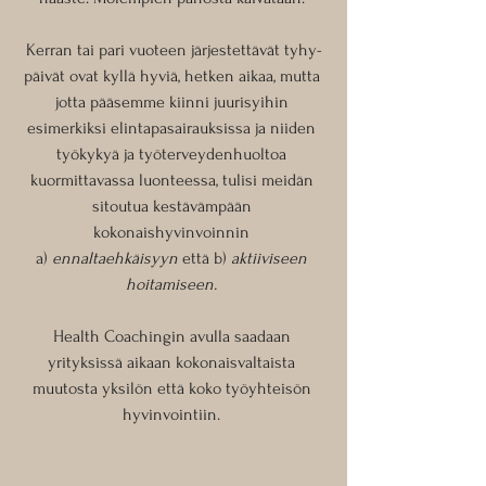
Kerran tai pari vuoteen järjestettävät tyhy-
päivät ovat kyllä hyviä, hetken aikaa, mutta 
jotta pääsemme kiinni juurisyihin 
esimerkiksi elintapasairauksissa ja niiden 
työkykyä ja työterveydenhuoltoa 
kuormittavassa luonteessa, tulisi meidän 
sitoutua kestävämpään 
kokonaishyvinvoinnin 
a) 
ennaltaehkäisyyn 
että b) 
aktiiviseen 
hoitamiseen. 
Health Coachingin avulla saadaan 
yrityksissä aikaan kokonaisvaltaista 
muutosta yksilön että koko työyhteisön 
hyvinvointiin. 