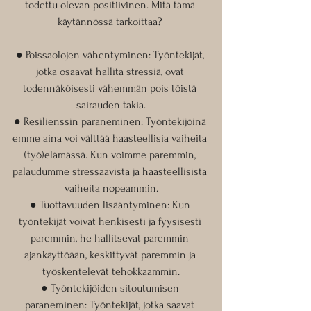
todettu olevan positiivinen. Mitä tämä 
käytännössä tarkoittaa? 
● Poissaolojen vähentyminen: Työntekijät, 
jotka osaavat hallita stressiä, ovat 
todennäköisesti vähemmän pois töistä 
sairauden takia.
● Resilienssin paraneminen: Työntekijöinä 
emme aina voi välttää haasteellisia vaiheita 
(työ)elämässä. Kun voimme paremmin, 
palaudumme stressaavista ja haasteellisista 
vaiheita nopeammin.
● Tuottavuuden lisääntyminen: Kun 
työntekijät voivat henkisesti ja fyysisesti 
paremmin, he hallitsevat paremmin 
ajankäyttöään, keskittyvät paremmin ja 
työskentelevät tehokkaammin.
● Työntekijöiden sitoutumisen 
paraneminen: Työntekijät, jotka saavat 