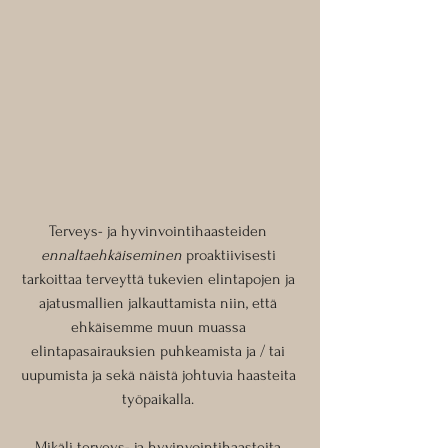
Terveys- ja hyvinvointihaasteiden 
ennaltaehkäiseminen
 proaktiivisesti 
tarkoittaa terveyttä tukevien elintapojen ja 
ajatusmallien jalkauttamista niin, että 
ehkäisemme muun muassa 
elintapasairauksien puhkeamista ja / tai 
uupumista ja sekä näistä johtuvia haasteita 
työpaikalla. 
Mikäli terveys- ja hyvinvointihaasteita 