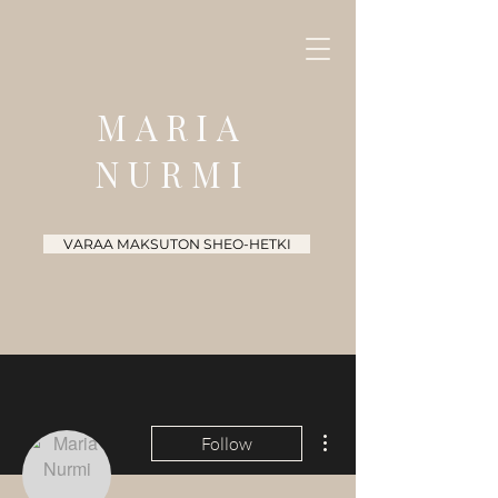
MARIA
NURMI
VARAA MAKSUTON SHEO-HETKI
More actions
Follow