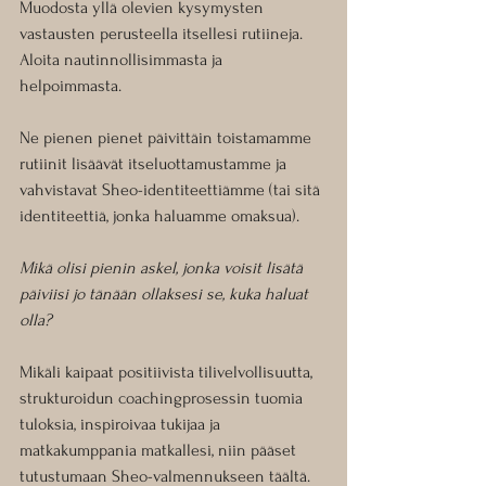
Muodosta yllä olevien kysymysten 
vastausten perusteella itsellesi rutiineja.
Aloita nautinnollisimmasta ja 
helpoimmasta. 
Ne pienen pienet päivittäin toistamamme 
rutiinit lisäävät itseluottamustamme ja 
vahvistavat Sheo-identiteettiämme (tai sitä 
identiteettiä, jonka haluamme omaksua).
Mikä olisi pienin askel, jonka voisit lisätä 
päiviisi jo tänään ollaksesi se, kuka haluat 
olla?
Mikäli kaipaat positiivista tilivelvollisuutta, 
strukturoidun coachingprosessin tuomia 
tuloksia, inspiroivaa tukijaa ja 
matkakumppania matkallesi, niin pääset 
tutustumaan 
Sheo-valmennukseen
 täältä. 