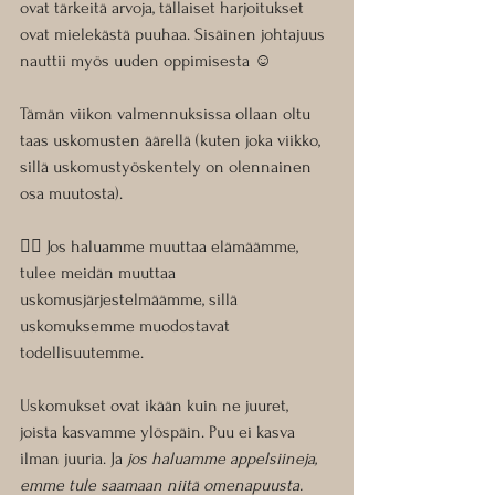
ovat tärkeitä arvoja, tällaiset harjoitukset 
ovat mielekästä puuhaa. Sisäinen johtajuus 
nauttii myös uuden oppimisesta ☺️
Tämän viikon valmennuksissa ollaan oltu 
taas uskomusten äärellä (kuten joka viikko, 
sillä uskomustyöskentely on olennainen 
osa muutosta). 
👉🏼 Jos haluamme muuttaa elämäämme, 
tulee meidän muuttaa 
uskomusjärjestelmäämme, sillä 
uskomuksemme muodostavat 
todellisuutemme.
Uskomukset ovat ikään kuin ne juuret, 
joista kasvamme ylöspäin. Puu ei kasva 
ilman juuria. Ja 
jos haluamme appelsiineja, 
emme tule saamaan niitä omenapuusta.