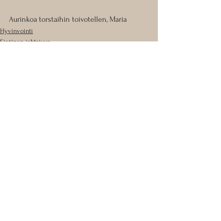
Aurinkoa torstaihin toivotellen, Maria
Hyvinvointi
Sisäinen johtajuus
See All
Recent Posts